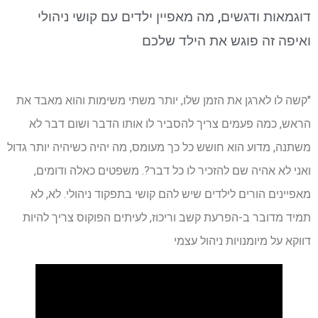
דוגמאות ודגשים, מה מאפיין ילדים עם קושי ניהולי
ואיפה זה פוגש את הילד שלכם
"קשה לו לארגן את הזמן שלו, יותר משתי משימות והוא מאבד את
הראש, כמה פעמים צריך להסביר לו אותו הדבר ושום דבר לא
משתנה, מדוע הוא חושש כל כך מעומס, מה יהיה כשיהיה יותר גדול
ואני לא אהיה שם להזכיר לו כל דבר?. משפטים כאלה ודומים,
מאפיינים הורים לילדים שיש להם קושי בתפקוד ניהולי. לא, לא
תמיד מדובר ב-הפרעת קשב וריכוז, לעיתים הפוקוס צריך להיות
דווקא על מיומנויות ניהול עצמי