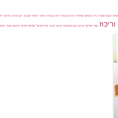
אמת
הכנת שעורי בית
העתקה מהלוח
זיכרון עבודה
זיכרון עבודה חזותי
חומר למבחן
יום הורים
כתיבה
לל
ריכוז
קשיי שליפה
שיחה עם המחנכת
שיעור פרטי
שית תרגול
שליפה ושיום
תיאום חזותי
תפקו