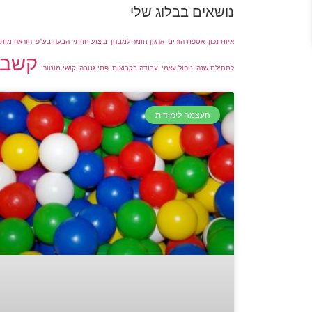
נושאים בבלוג שלי
איות נכון
אספת הורים
ארגון חומר למבחן
ביצוע חזותי
הבעה בע"פ
הוראה מות
קשב ו
לתחילת שנה
ניהול עצמי
עבודה בקבוצות
פתי גנובה
קושי מוטורי
העצמה לימודית