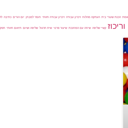
אמת
הכנת שעורי בית
העתקה מהלוח
זיכרון עבודה
זיכרון עבודה חזותי
חומר למבחן
יום הורים
כתיבה
לל
ריכוז
קשיי שליפה
שיחה עם המחנכת
שיעור פרטי
שית תרגול
שליפה ושיום
תיאום חזותי
תפקו